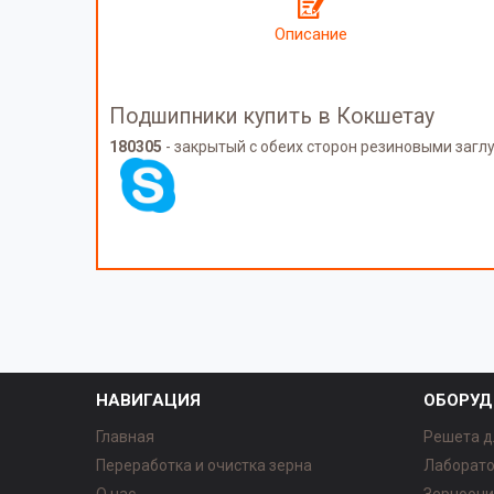
Описание
Подшипники купить в Кокшетау
180305
- закрытый с обеих сторон резиновыми загл
НАВИГАЦИЯ
ОБОРУД
Главная
Решета д
Переработка и очистка зерна
Лаборато