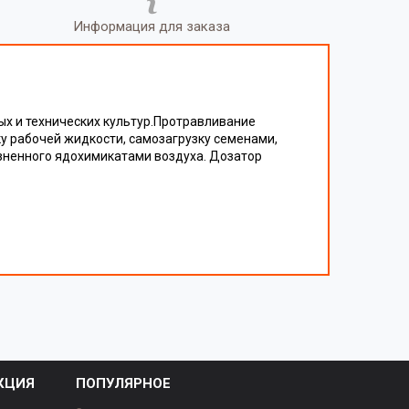
Информация для заказа
х и технических культур.Протравливание
 рабочей жидкости, самозагрузку семенами,
язненного ядохимикатами воздуха. Дозатор
КЦИЯ
ПОПУЛЯРНОЕ