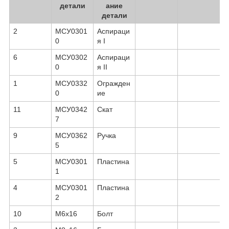
детали
ание
детали
2
МСУ0301
Аспираци
0
я I
6
МСУ0302
Аспираци
0
я II
1
МСУ0332
Огражден
0
ие
11
МСУ0342
Скат
7
9
МСУ0362
Ручка
5
5
МСУ0301
Пластина
1
4
МСУ0301
Пластина
2
10
М6х16
Болт