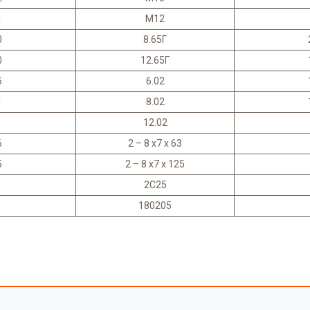
1
М12
0
8.65Г
0
12.65Г
5
6.02
1
8.02
12.02
6
2 – 8 х7 х 63
5
2 – 8 х7 х 125
2С25
180205