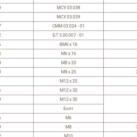
0
МСУ 03.038
1
МСУ 03.039
7
СММ 03.024 - 01
2
БТ 5.00.007 - 01
6
ВМ6 х 16
4
М6 х 16
8
М8 х 20
8
М8 х 25
1
М12 х 25
6
М12 х 30
9
М12 х 30
Болт
6
М6
9
М8
2
М10