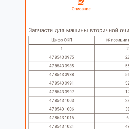
Описание
Запчасти для машины вторичной очи
Шифр ОКП
№ позиции 
1
2
47 8543 0975
2
47 8543 0985
5
47 8543 0988
5
47 8543 0991
5
47 8543 0997
1
47 8543 1003
2
47 8543 1006
3
47 8543 1015
6
47 8543 1021
4