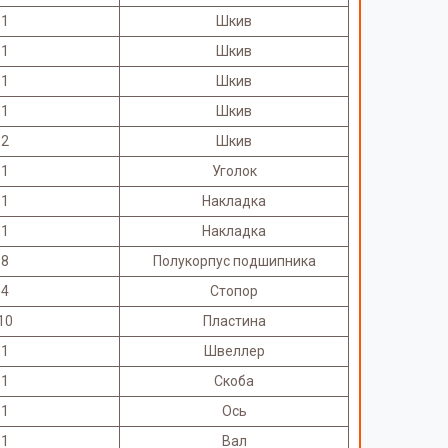
1
Шкив
1
Шкив
1
Шкив
1
Шкив
2
Шкив
1
Уголок
1
Накладка
1
Накладка
8
Полукорпус подшипника
4
Стопор
10
Пластина
1
Швеллер
1
Скоба
1
Ось
1
Вал