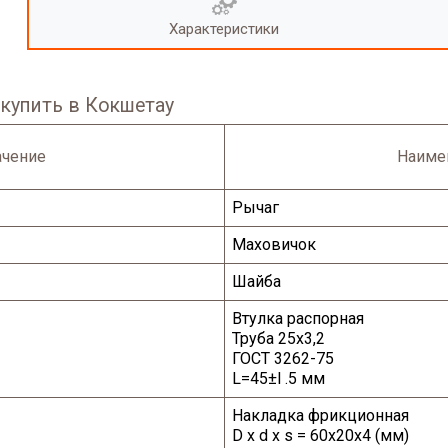
Характеристики
купить в Кокшетау
ачение
Наиме
Рычаг
Маховичок
Шайба
Втулка распорная
Труба 25x3,2
ГОСТ 3262-75
L=45±l .5 мм
Накладка фрикционная
D
х
d
х
s
= 60x20x4 (мм)