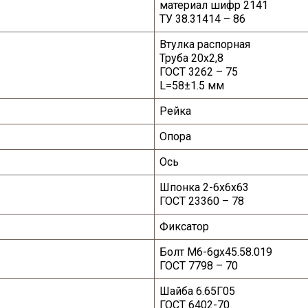
материал шифр 2141
ТУ 38.31414 – 86
Втулка распорная
Т
руба 20x2,8
ГОСТ 3262
–
75
L
=58±1.5 мм
Рейка
Опора
Ось
Шпонка
2-6x6x63
ГОСТ 23360
–
78
Фиксатор
Болт
M
6-6
gx
45.58.019
ГОСТ 7798 – 70
Шайба
6.65Г05
ГОСТ 6402-70