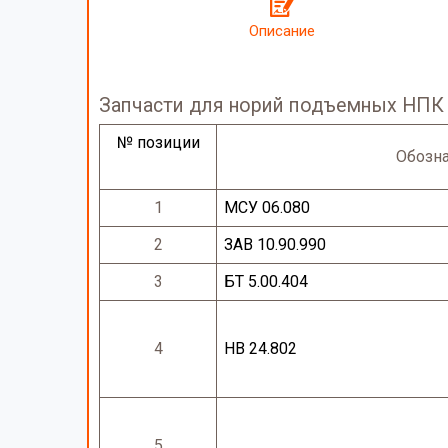
Описание
Запчасти для норий подъемных НПК 
№ позиции
Обозн
1
МСУ 06.080
2
ЗАВ 10.90.990
3
БТ 5.00.404
4
НВ 24.802
5