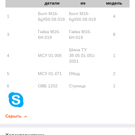
детали
ие
модель
Болт М16-
Болт М16-
1
4
6gХ50.58.019
6gХ50.58.019
Гайка М16-
Гайка М16-
3
8
6Н.019
6Н.019
Шина ТУ
4
МСУ 01.005
38.05.01.051-
1
2001
5
МСУ 01.471
Обод
2
6
ОВБ 1202
Ступица
1
Скрыть