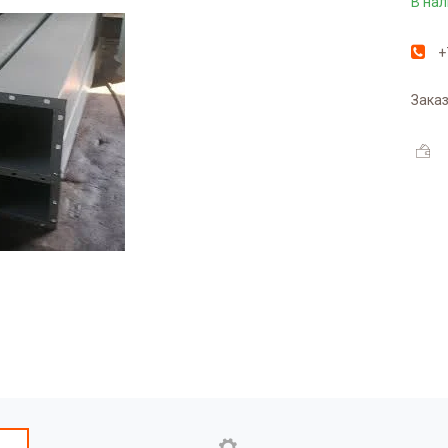
В на
+
Заказ