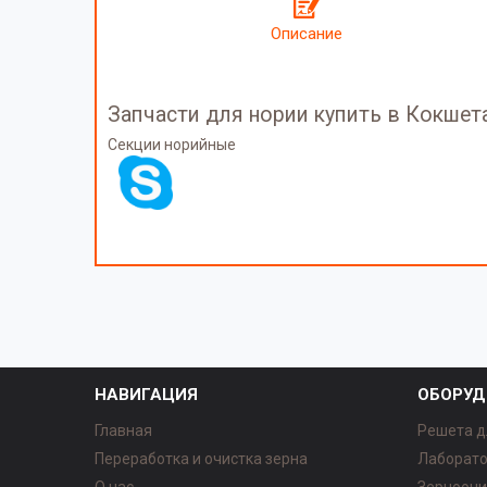
Описание
Запчасти для нории купить в Кокшет
Секции норийные
НАВИГАЦИЯ
ОБОРУД
Главная
Решета д
Переработка и очистка зерна
Лаборато