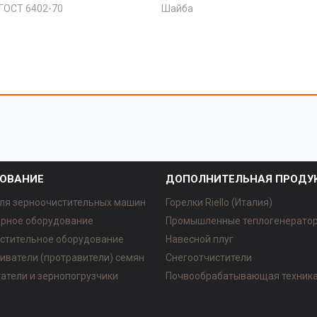
 ГОСТ 6402-70
Шайба
ОВАНИЕ
ДОПОЛНИТЕЛЬНАЯ ПРОДУ
ля зерноочистительных машин
Горелки Riello (Италия)
рное оборудование
Промышленные теплогенерато
стительное оборудование
Навесной плуг
иватели (протравители) семян
Снегоотчистители
атели и зернопогрузчики
Почвообрабатывающая техник