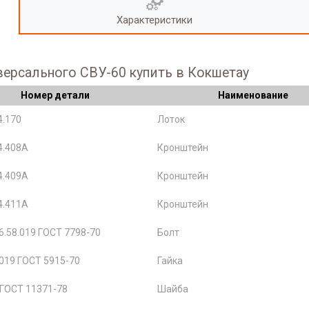
Характеристики
версального СВУ-60 купить в Кокшетау
Номер детали
Наименование
4.170
Лоток
4.408А
Кронштейн
4.409А
Кронштейн
4.411А
Кронштейн
.58.019 ГОСТ 7798-70
Болт
019 ГОСТ 5915-70
Гайка
 ГОСТ 11371-78
Шайба