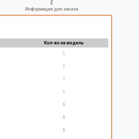
Информация для заказа
Кол-во на модель
1
1
1
1
5
5
5