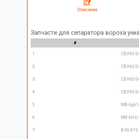
Описание
Запчасти для сепаратора вороха уни
#
1
СВУ60.0
2
СВУ60.0
3
СВУ60.0
4
СВУ60.0
5
М8-6gх16
6
М8-6Н.6.
7
8.06.019