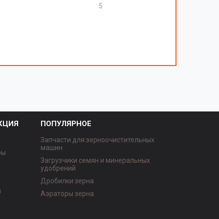
5
КЦИЯ
ПОПУЛЯРНОЕ
Запчасти для зерноочистительных
машин
ры
Загрузчики семян и минеральных
удобрений
Дробилки зерна
а
Аэраторы зерна