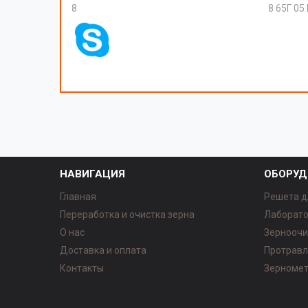
8
8 65Г 05
НАВИГАЦИЯ
ОБОРУД
Главная
Решета д
Переработка и очистка зерна
Лаборато
О нас
Зерноочи
Доставка и оплата
Протравл
Контакты
Зерномет