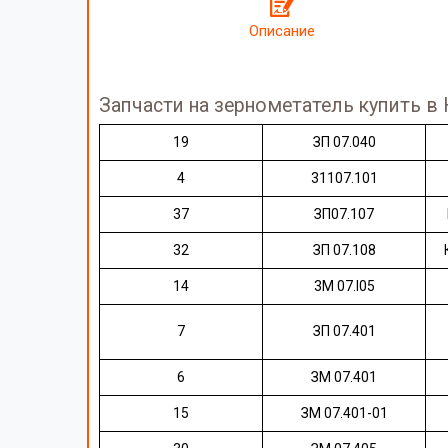
Описание
Запчасти на зернометатель купить в
19
ЗП 07.040
4
31107.101
37
ЗП07.107
32
ЗП 07.108
14
3M 07.I05
7
ЗП 07.401
6
ЗМ 07.401
15
ЗМ 07.401-01