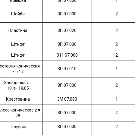
Крышка
3П 07.000
1
Шайба
ЗП 07.000
2
Пластина
3П 07.020
2
Штифт
ЗП 07.000
2
Штифт
311 07.000
2
естерня коническая
ЗП 07.010
1
z =17
Звездочка z=
ЗП 07.000
2
10, t= 19,05
Крестовина
ЗМ 07.080
1
лесо коническое z =
ЗП 07.000
2
28
Полуось
ЗП 07.000
2