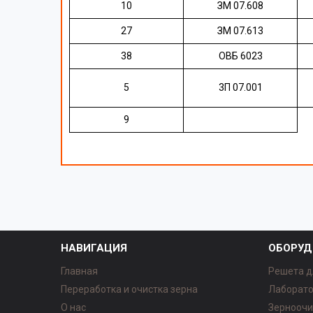
10
ЗМ 07.608
27
ЗМ 07.613
38
ОВБ 6023
5
3П 07.001
9
НАВИГАЦИЯ
ОБОРУД
Главная
Решета д
Переработка и очистка зерна
Лаборато
О нас
Зерноочи