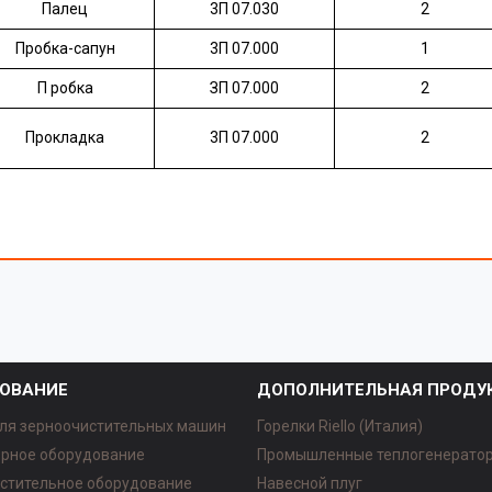
Палец
3П 07.030
2
Пробка-сапун
3П 07.000
1
П робка
ЗП 07.000
2
Прокладка
3П 07.000
2
ОВАНИЕ
ДОПОЛНИТЕЛЬНАЯ ПРОДУ
ля зерноочистительных машин
Горелки Riello (Италия)
рное оборудование
Промышленные теплогенерато
стительное оборудование
Навесной плуг