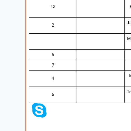
12
Ша
2
М
5
7
4
П
6