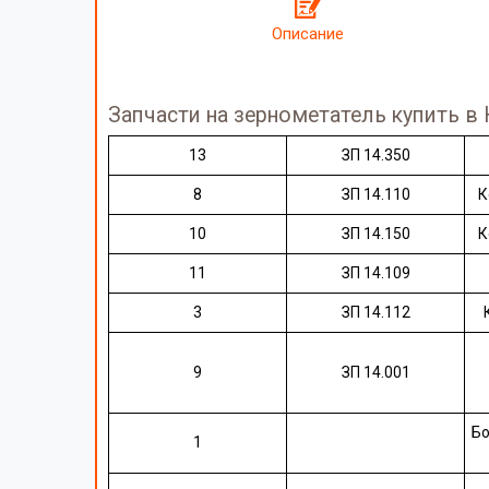
Описание
Запчасти на зернометатель купить в
13
ЗП 14.350
8
ЗП 14.110
К
10
ЗП 14.150
К
11
ЗП 14.109
3
ЗП 14.112
9
ЗП 14.001
Бо
1