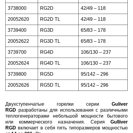
3738000
RG
2
D
42/49 – 118
20052620
RG
2
D TL
42/49 – 118
3739400
RG
3
D
65/83 – 178
20052622
RG
3
D TL
65/83 – 178
3739700
RG
4
D
106/130 – 237
20052624
RG
4
D TL
106/130 – 237
3739800
RG
5
D
95/142 – 296
20052626
RG
5
D TL
95/142 – 296
Двухступенчатые горелки серии
Guliver
RGD
разработаны для использования с различными
теплогенераторами небольшой мощности бытового
или коммерческого назначения. Серия
Gulliver
RGD
включает в себя пять типоразмеров мощностью