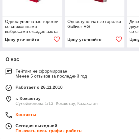
Одноступенчатые горелки
Одноступенчатые горелки
Диз
со сниженными
Gulliver RG
двух
выбросами оксидов азота
со 
(LOW NOx) Gulliver BGK
выбр
Цену уточняйте
Цену уточняйте
Цен
(Low
О нас
Рейтинг не сформирован
Менее 5 отзывов за последний год
Работает с 26.11.2010
г. Кокшетау
Сулейменова 1/13, Кокшетау, Казахстан
Контакты
Сегодня выходной
Показать весь график работы