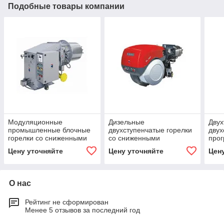
Подобные товары компании
Модуляционные
Дизельные
Дву
промышленные блочные
двухступенчатые горелки
двух
горелки со сниженными
со сниженными
прог
выбросами оксидов азота
выбросами оксидов азота
мод
Цену уточняйте
Цену уточняйте
Цен
(LOW NOx) DB (Серии DB)
(Low NОx) RL/B MZ
со 
выбр
(L
О нас
Рейтинг не сформирован
Менее 5 отзывов за последний год