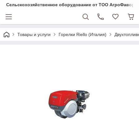
Cельскохозяйственное оборудование от ТОО АгроФавори
Товары и услуги
Горелки Riello (Италия)
Двухтоплив