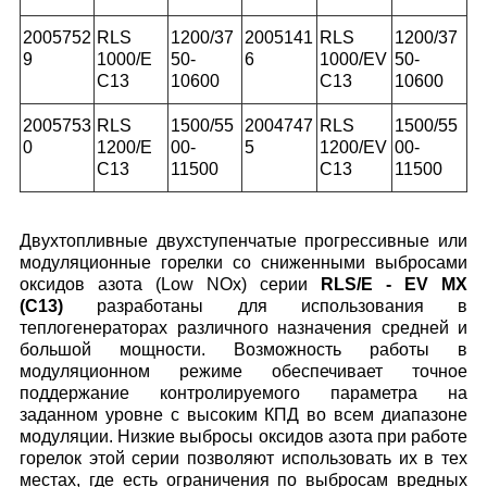
2005752
RLS
1200/37
2005141
RLS
1200/37
9
1000/E
50-
6
1000/EV
50-
C13
10600
C13
10600
2005753
RLS
1500/55
2004747
RLS
1500/55
0
1200/E
00-
5
1200/EV
00-
C13
11500
C13
11500
Двухтопливные двухступенчатые прогрессивные или
модуляционные горелки со сниженными выбросами
оксидов азота (Low NОx) серии
RLS/E - EV MX
(С13)
разработаны для использования в
теплогенераторах различного назначения средней и
большой мощности. Возможность работы в
модуляционном режиме обеспечивает точное
поддержание контролируемого параметра на
заданном уровне с высоким КПД во всем диапазоне
модуляции. Низкие выбросы оксидов азота при работе
горелок этой серии позволяют использовать их в тех
местах, где есть ограничения по выбросам вредных