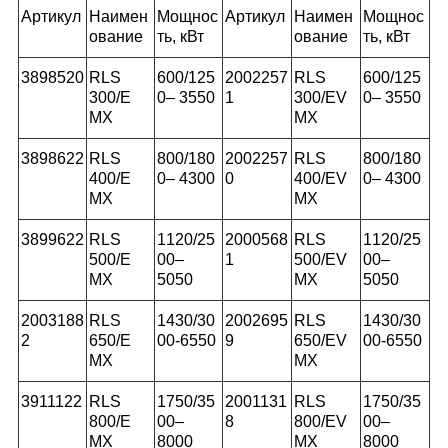
Артикул
Наимен
Мощнос
Артикул
Наимен
Мощнос
ование
ть, кВт
ование
ть, кВт
3898520
RLS
600/125
2002257
RLS
600/125
300/E
0– 3
5
50
1
300/EV
0– 3
5
50
MX
MX
3898622
RLS
8
00/
18
0
2002257
RLS
8
00/
18
0
400/E
0– 4
3
00
0
400/EV
0– 4
3
00
MX
MX
3899622
RLS
1120/25
2000568
RLS
1120/25
500/E
00–
1
500/EV
00–
MX
5050
MX
5050
2003188
RLS
1430/30
2002695
RLS
1430/30
2
650/E
00-6550
9
650/EV
00-6550
MX
MX
3911122
RLS
1750/35
2001131
RLS
1750/35
800/E
00–
8
800/EV
00–
MX
8000
MX
8000