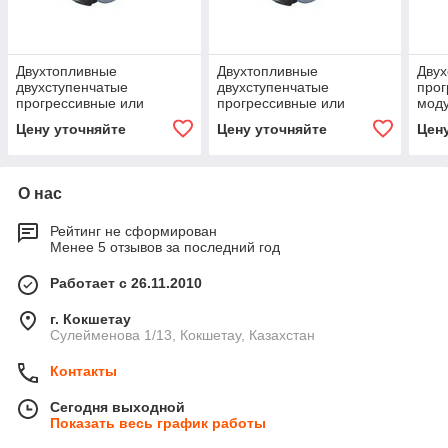
Двухтопливные
Двухтопливные
Двух
двухступенчатые
двухступенчатые
прог
прогрессивные или
прогрессивные или
мод
модуляционные горелки
модуляционные горелки
PRE
Цену уточняйте
Цену уточняйте
Цен
со сниженными
со сниженными
выбросами оксидов азота
выбросами оксидов азота
(L
(L
О нас
Рейтинг не сформирован
Менее 5 отзывов за последний год
Работает с 26.11.2010
г. Кокшетау
Сулейменова 1/13, Кокшетау, Казахстан
Контакты
Сегодня выходной
Показать весь график работы