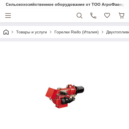
Cельскохозяйственное оборудование от ТОО АгроФавори
Товары и услуги
Горелки Riello (Италия)
Двухтоплив