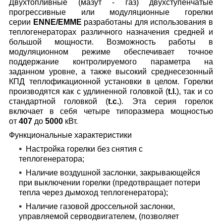
Двухтопливные (мазут - газ) двухступенчатые
прогрессивные или модуляционные горелки
серии
ENNE/EMME
разработаны для использования в
теплогенераторах различного назначения средней и
большой мощности. Возможность работы в
модуляционном режиме обеспечивает точное
поддержание контролируемого параметра на
заданном уровне, а также высокий среднесезонный
КПД теплофикационной установки в целом. Горелки
производятся как с удлиненной головкой (
t.l.
), так и со
стандартной головкой (
t.c.
). Эта серия горелок
включает в себя четыре типоразмера мощностью
от
407
до
5000
кВт.
Функциональные характеристики
Настройка горелки без снятия с
теплогенератора;
Наличие воздушной заслонки, закрывающейся
при выключении горелки (предотвращает потери
тепла через дымоход теплогенератора);
Наличие газовой дроссельной заслонки,
управляемой серводвигателем, (позволяет