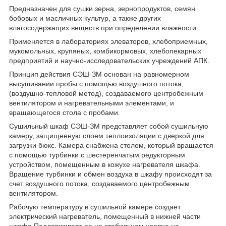
Предназначен для сушки зерна, зернопродуктов, семян
бобовых и масличных культур, а также других
влагосодержащих веществ при определении влажности.
Применяется в лабораториях элеваторов, хлебоприемных,
мукомольных, крупяных, комбикормовых, хлебо­пекарных
предприятий и научно-исследовательских учреждений АПК.
Принцип действия СЭШ-ЗМ основан на равномерном
высушивании пробы с помощью воздушного потока,
(воздушно-тепловой метод), создаваемого центробежным
вентилятором и нагревательными элементами, и
вращающегося стола с пробами.
Сушильный шкаф СЭШ-ЗМ представляет собой сушильную
камеру, защищенную слоем теплоизоляции с дверкой для
загрузки бюкс. Камера снабжена столом, который вращается
с помощью турбинки с шестеренчатым редукторным
устройством, помещенным в кожухе нагревателя шкафа.
Вращение турбинки и обмен воздуха в шкафу происходят за
счет воздушного потока, создаваемого центробежным
вентилятором.
Рабочую температуру в сушильной камере создает
электрический нагреватель, помещенный в нижней части