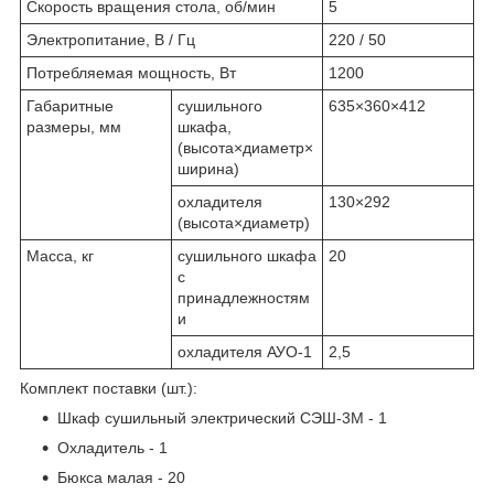
Скорость вращения стола, об/мин
5
Электропитание, В / Гц
220 / 50
Потребляемая мощность, Вт
1200
Габаритные
сушильного
635×360×412
размеры, мм
шкафа,
(высота×диаметр×
ширина)
охладителя
130×292
(высота×диаметр)
Масса, кг
сушильного шкафа
20
с
принадлежностям
и
охладителя АУО-1
2,5
Комплект поставки (шт.):
Шкаф сушильный электрический СЭШ-3М - 1
Охладитель - 1
Бюкса малая - 20