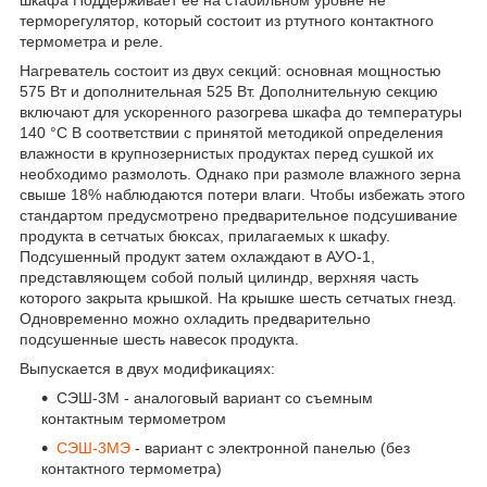
шкафа Поддерживает ее на стабильном уровне не
терморегулятор, который состоит из ртутного контактного
термометра и реле.
Нагреватель состоит из двух секций: основная мощностью
575 Вт и дополнительная 525 Вт. Дополнительную секцию
включают для ускоренного разогрева шкафа до температуры
140 °С В соответствии с принятой методикой определения
влажности в крупнозернистых продуктах перед сушкой их
необходимо размолоть. Однако при размоле влажного зерна
свыше 18% наблюдаются потери влаги. Чтобы избежать этого
стандартом предусмотрено предварительное подсушивание
продукта в сетчатых бюксах, прилагаемых к шкафу.
Подсушенный продукт затем охлаждают в АУО-1,
представляющем собой полый цилиндр, верхняя часть
которого закрыта крышкой. На крышке шесть сетчатых гнезд.
Одновременно можно охладить предварительно
подсушенные шесть навесок продукта.
Выпускается в двух модификациях:
СЭШ-3М - аналоговый вариант со съемным
контактным термометром
СЭШ-3МЭ
- вариант с электронной панелью (без
контактного термометра)