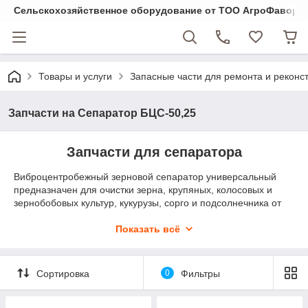
Cельскохозяйственное оборудование от ТОО АгроФавори
Товары и услуги
Запасные части для ремонта и реконст
Запчасти на Сепаратор БЦС-50,25
Запчасти для сепаратора
Виброцентробежный зерновой сепаратор универсальный
предназначен для очистки зерна, крупяных, колосовых и
зернобобовых культур, кукурузы, сорго и подсолнечника от
мелких, легких и крупных сорных примесей, которые
отличаются от зерна основной просеиваемой культуры
Показать всё
размерами и аэродинамическими свойствами. Примеси
отделяются при помощи решет и воздушным потоком.
Проводить чистку зерна необходимо перед засыпкой его на
Сортировка
0
Фильтры
хранение, сушкой, какой либо обработкой другого вида, а
также в случаях когда зерно доводится до
продовольственных кондиций с последующей продажей или