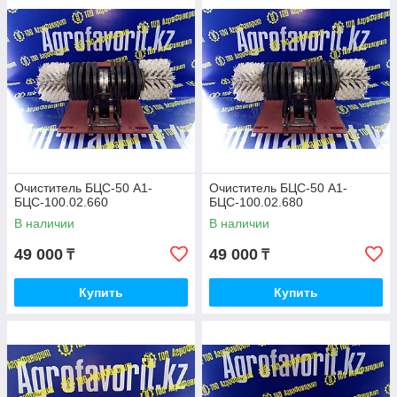
подготовка семенного материала. При проведении процесса
предварительной очистки комбайнового вороха зерновой
материал, первым делом, очищается от сорных легких
примесей при незначительном выносе с отходами зерна
основных культур и зерновой примеси.
Очиститель БЦС-50 А1-
Очиститель БЦС-50 А1-
БЦС-100.02.660
БЦС-100.02.680
В наличии
В наличии
49 000
49 000
₸
₸
Купить
Купить